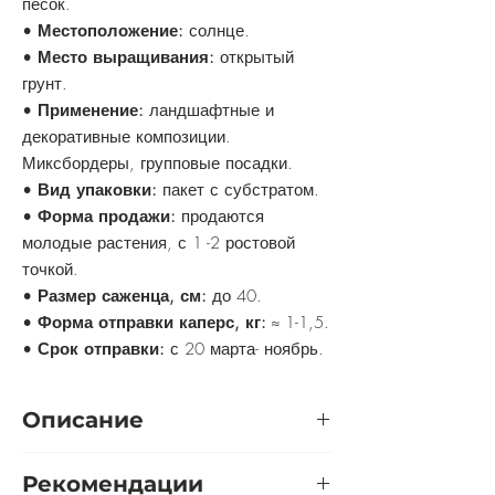
песок.
•
Местоположение:
солнце.
•
Место выращивания:
открытый
грунт.
•
Применение:
ландшафтные и
декоративные композиции.
Миксбордеры, групповые посадки.
•
Вид упаковки:
пакет с субстратом.
•
Форма продажи:
продаются
молодые растения, с 1 -2 ростовой
точкой.
•
Размер саженца, см:
до 40.
•
Форма отправки каперс, кг:
≈ 1-1,5.
•
Срок отправки:
с 20 марта- ноябрь.
Описание
Особенность сорта в вечернем оттенке
Рекомендации
цветов, в сумерках куст превращается