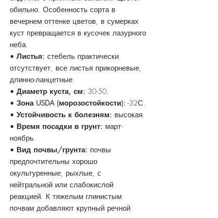
обильно. Особенность сорта в
вечернем оттенке цветов, в сумерках
куст превращается в кусочек лазурного
неба.
•
Листья:
стебель практически
отсутствует, все листья прикорневые,
длинно-ланцетные.
•
Диаметр куста, см:
30-50.
•
Зона USDA (морозостойкости):
-32С.
•
Устойчивость к болезням:
высокая.
•
Время посадки в грунт:
март-
ноябрь.
•
Вид почвы/грунта:
почвы
предпочтительны хорошо
окультуренные, рыхлые, с
нейтральной или слабокислой
реакцией. К тяжелым глинистым
почвам добавляют крупный речной