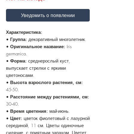
Уведомить о появлении
Характеристика:
•
Группа:
декоративный многолетник.
•
Оригинальное название:
Iris
germanica.
•
Форма:
среднерослый куст,
выпускает стрелки с яркими
цветоносами.
•
Высота взрослого растения, см:
45-50.
•
Расстояние между растениями, см:
30-40.
•
Время цветения:
май-июнь.
•
Цвет:
цветок фиолетовый с лазурной
серединой, 11 см. Цветы одиночные
сидячие, с приятным запахом. Цветет