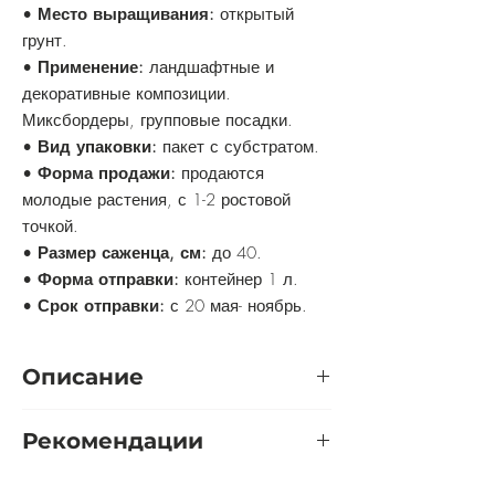
•
Место выращивания:
открытый
грунт.
•
Применение:
ландшафтные и
декоративные композиции.
Миксбордеры, групповые посадки.
•
Вид упаковки:
пакет с субстратом.
•
Форма продажи:
продаются
молодые растения, с 1-2 ростовой
точкой.
•
Размер саженца, см:
до 40.
•
Форма отправки:
контейнер 1 л.
•
Срок отправки:
с 20 мая- ноябрь.
Описание
Бордюрный карликовый ирис обладает
Рекомендации
высокими декоративными качествами.
Одним из самых привлекательных
Не требователен в уходе.
цветоносов является ирис карликовый.