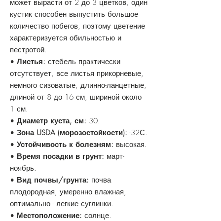
может вырасти от 2 до 3 цветков, один
кустик способен выпустить большое
количество побегов, поэтому цветение
характеризуется обильностью и
пестротой.
•
Листья:
стебель практически
отсутствует, все листья прикорневые,
немного сизоватые, длинно-ланцетные,
длиной от 8 до 16 см, шириной около
1 см.
•
Диаметр куста, см:
30.
•
Зона USDA (морозостойкости):
-32С.
•
Устойчивость к болезням:
высокая.
•
Время посадки в грунт:
март-
ноябрь.
•
Вид почвы/грунта:
почва
плодородная, умеренно влажная,
оптимально - легкие суглинки.
•
Местоположение:
солнце.