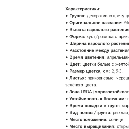
Характеристики:
•
Группа:
декоративно-цветущ
•
Оригинальное название:
Pri
•
Высота взрослого растения
•
Форма:
куст/розетка с прик
•
Ширина взрослого растени
•
Расстояние между растения
•
Время цветения:
апрель-май
•
Цвет:
цветки белые с желтой
•
Размер цветка, см:
2,5-3.
•
Листья:
прикорневые, череш
зелёного цвета.
•
Зона USDA (морозостойкост
•
Устойчивость к болезням:
в
•
Время посадки в грунт:
мар
•
Вид почвы/грунта:
рыхлая,
•
Местоположение:
солнце.
•
Место выращивания:
откры