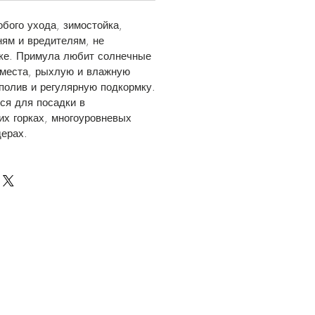
обого ухода, зимостойка,
ням и вредителям, не
зке. Примула любит солнечные
 места, рыхлую и влажную
полив и регулярную подкормку.
ся для посадки в
их горках, многоуровневых
ерах.