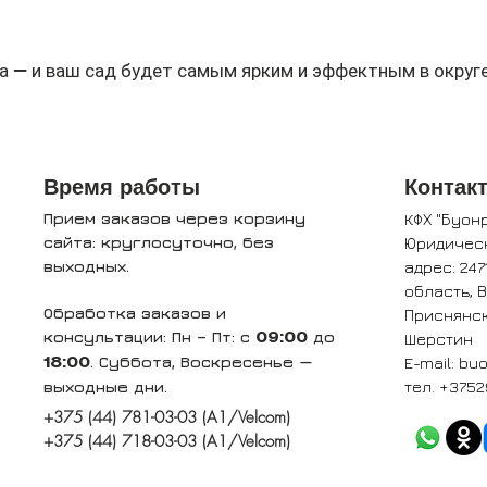
а — и ваш сад будет самым ярким и эффектным в округе
Время работы
Контак
Прием заказов через корзину
КФХ "Буон
сайта: круглосуточно, без
Юридичес
выходных.
адрес: 247
область, 
Обработка заказов и
Приснянск
консультации: Пн – Пт: с
до
Шерстин
09:00
. Суббота, Воскресенье —
E-mail:
buo
18:00
выходные дни.
тел. +3752
+375 (44) 781-03-03 (A1/Velcom)
+375 (44) 718-03-03 (A1/Velcom)