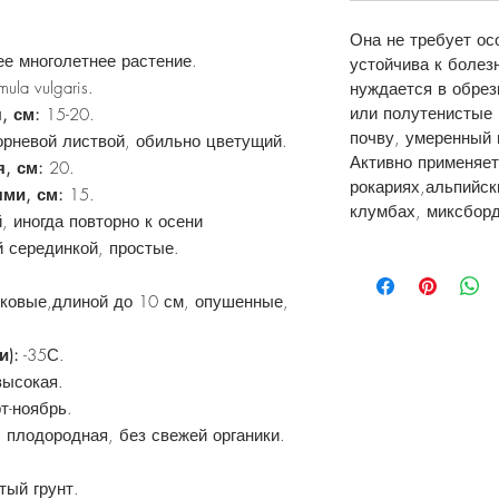
Она не требует ос
ее многолетнее растение.
устойчива к болез
mula vulgaris.
нуждается в обре
или полутенистые
, см:
15-20.
почву, умеренный 
орневой листвой, обильно цветущий.
Активно применяет
я, см:
20.
рокариях,альпийск
ми, см:
15.
клумбах, миксборд
, иногда повторно к осени
 серединкой, простые.
ковые,длиной до 10 см, опушенные,
и):
-35С.
ысокая.
т-ноябрь.
 плодородная, без свежей органики.
тый грунт.