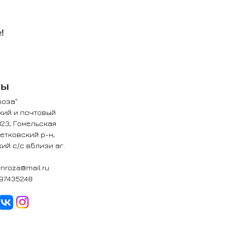
!
ты
роза"
кий и почтовый
123, Гомельская
Ветковский р-н,
ий с/с вблизи аг.
nroza@mail.ru
97435248​