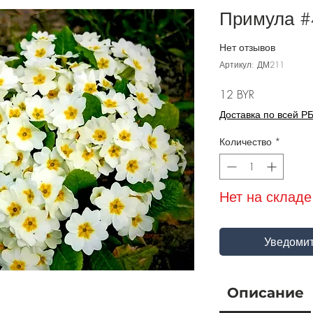
Примула #4 
Нет отзывов
Артикул: ДМ211
Цена
12 BYR
Доставка по всей Р
Количество
*
Нет на складе
Уведомит
Описание