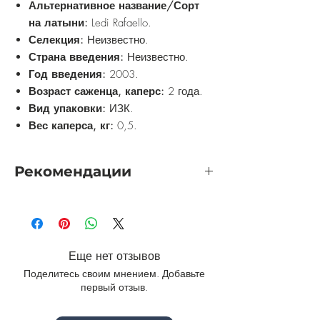
Альтернативное название/Сорт
на латыни:
Ledi Rafaello.
Селекция:
Неизвестно.
Страна введения:
Неизвестно.
Год введения:
2003.
Возраст саженца, каперс:
2 года.
Вид упаковки:
ИЗК.
Вес каперса, кг:
0,5.
Рекомендации
Розу желательно выращивать на
солнечном участке. Приветствуется
защита от холодных сквозняков. Почву
они предпочитают
Еще нет отзывов
воздухопроницаемую, низкокислотную
Поделитесь своим мнением. Добавьте
и богатую полезными веществами.
первый отзыв.
Посадочные работы постарайтесь
выполнять: весной - с апреля до июня,