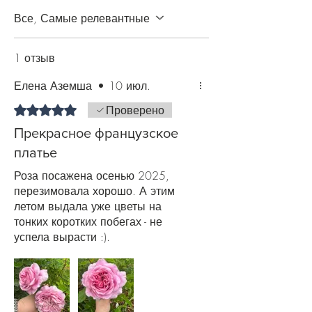
неделю. В течение периода вегетации
хорошенько подкормите розу.
Все, Самые релевантные
Используйте комплексные
минеральные препараты, органику
1 отзыв
(навоз или торф). За пару недель до
похолодания подкормку прекратите,
Елена Аземша
•
10 июл.
чтобы многолетник подготовился к
зиме. Также рекомендуем в течение
Оценка: 5 из 5 звезд.
Проверено
всего периода цветения роз
Прекрасное французское
производить профилактическую
платье
обработку против болезней и
вредителей.
Роза посажена осенью 2025,
перезимовала хорошо. А этим
летом выдала уже цветы на
тонких коротких побегах - не
успела вырасти :).