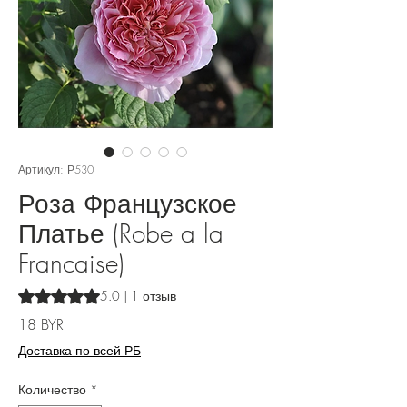
Артикул: Р530
Роза Французское
Платье (Robe a la
Francaise)
Оценка 5.0 из пяти звезд на основе 1 отзыва
5.0 | 1 отзыв
Цена
18 BYR
Доставка по всей РБ
Количество
*