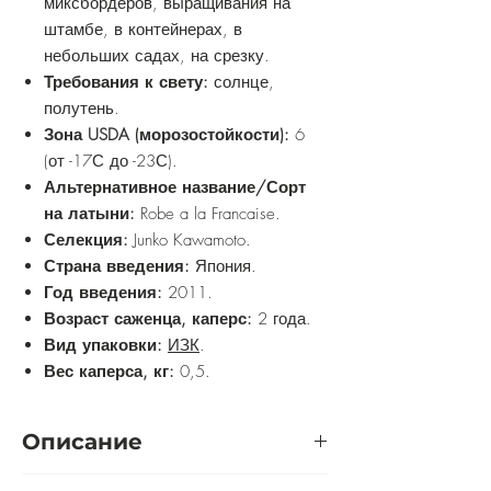
миксбордеров, выращивания на
штамбе, в контейнерах, в
небольших садах, на срезку.
Требования к свету:
солнце,
полутень.
Зона USDA (морозостойкости):
6
(от -17С до -23С).
Альтернативное название/Сорт
на латыни:
Robe a la Francaise.
Селекция:
Junko Kawamoto.
Страна введения:
Япония.
Год введения:
2011.
Возраст саженца, каперс:
2 года.
Вид упаковки:
ИЗК
.
Вес каперса, кг:
0,5.
Описание
Роза с густомахровыми цветками