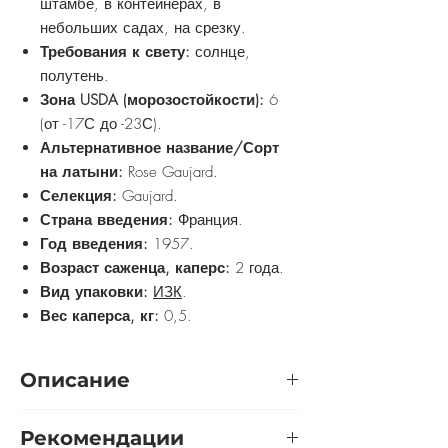
штамбе, в контейнерах, в
небольших садах, на срезку.
Требования к свету:
солнце,
полутень.
Зона USDA (морозостойкости):
6
(от -17С до -23С).
Альтернативное название/Сорт
на латыни:
Rose Gaujard.
Селекция:
Gaujard.
Страна введения:
Франция.
Год введения:
1957.
Возраст саженца, каперс:
2 года.
Вид упаковки:
ИЗК
.
Вес каперса, кг:
0,5.
Описание
Данное растение входит в группу
Рекомендации
чайных гибридов. Это сильнорослый,