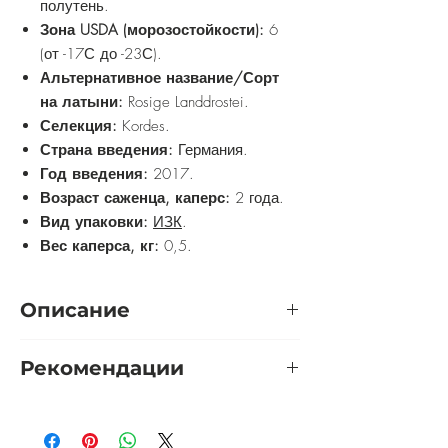
полутень.
Зона USDA (морозостойкости):
6
(от -17С до -23С).
Альтернативное название/Сорт
на латыни:
Rosige Landdrostei.
Селекция:
Kordes.
Страна введения:
Германия.
Год введения:
2017.
Возраст саженца, каперс:
2 года.
Вид упаковки:
ИЗК
.
Вес каперса, кг:
0,5.
Описание
Роза Розиге Ландростай, также
Рекомендации
известная под синонимами Rosige
Landdrostei (KO 05/1720-0, KORteidros),
Розу желательно выращивать на
является одним из новых сортов от
солнечном участке. Приветствуется
авторов компании Kordes. Этот сорт