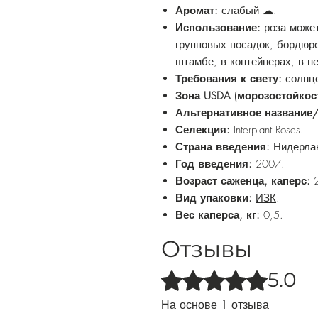
Аромат:
слабый ☁.
Использование:
роза може
групповых посадок, бордюр
штамбе, в контейнерах, в н
Требования к свету:
солнце
Зона USDA (морозостойкос
Альтернативное название
Селекция:
Interplant Roses.
Страна введения:
Нидерла
Год введения:
2007.
Возраст саженца, каперс:
2
Вид упаковки:
ИЗК
.
Вес каперса, кг:
0,5.
Отзывы
5.0
Оценка: 5 из 5 звезд.
На основе 1 отзыва