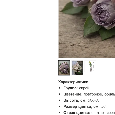
Характеристики:
Группа:
спрей.
Цветение:
повторное, обиль
Высота, см:
50-70.
Размер цветка, см:
5-7.
Окрас цветка:
светло-сире