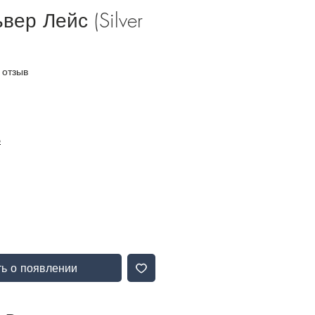
вер Лейс (Silver
и звезд на основе 1 отзыва
1 отзыв
Б
ь о появлении