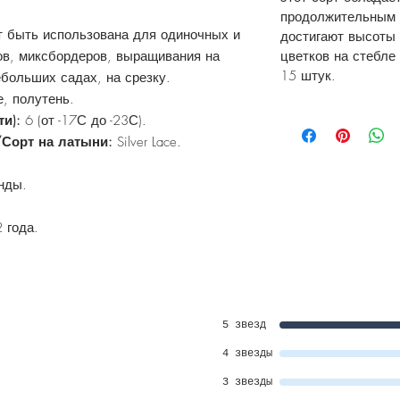
продолжительным 
т быть использована для одиночных и
достигают высоты 
ов, миксбордеров, выращивания на
цветков на стебле
15 штук.
ебольших садах, на срезку.
, полутень.
ти):
6 (от -17С до -23С).
/Сорт на латыни:
Silver Lace.
нды.
 года.
5 звезд
4 звезды
3 звезды