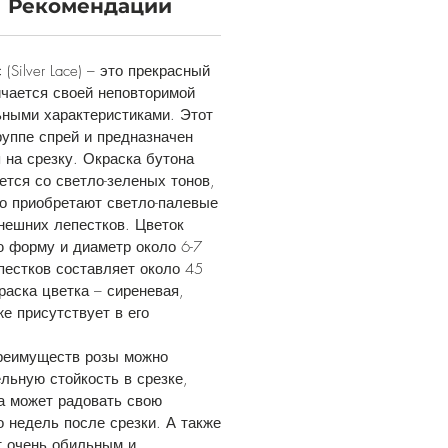
Рекомендации
(Silver Lace) – это прекрасный
ичается своей неповторимой
ьными характеристиками. Этот
руппе спрей и предназначен
 на срезку. Окраска бутона
ется со светло-зеленых тонов,
о приобретают светло-палевые
внешних лепестков. Цветок
 форму и диаметр около 6-7
пестков составляет около 45
раска цветка – сиреневая,
же присутствует в его
реимуществ розы можно
льную стойкость в срезке,
а может радовать свою
о недель после срезки. А также
т очень обильным и