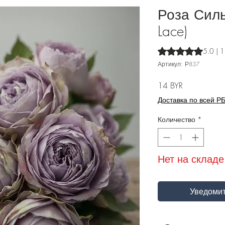
Роза Силь
Lace)
Оценка 5.0 из пят
5.0 | 
Артикул: Р837
Цена
14 BYR
Доставка по всей Р
Количество
*
Нет на складе
Уведомит