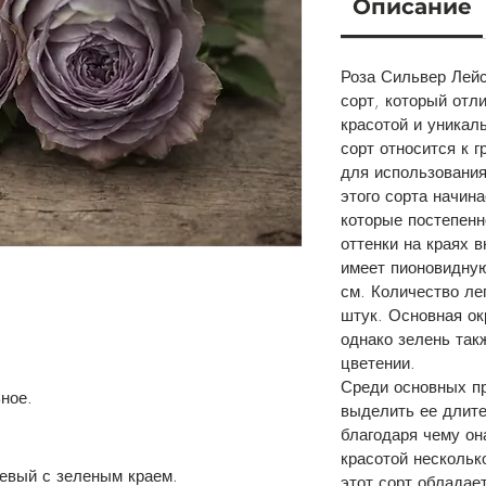
Описание
Роза Сильвер Лейс 
сорт, который отл
красотой и уникал
сорт относится к г
для использования
этого сорта начина
которые постепенн
оттенки на краях 
имеет пионовидную
см. Количество ле
штук. Основная ок
однако зелень так
цветении.
Среди основных п
ное.
выделить ее длите
благодаря чему он
красотой нескольк
невый с зеленым краем.
этот сорт обладае