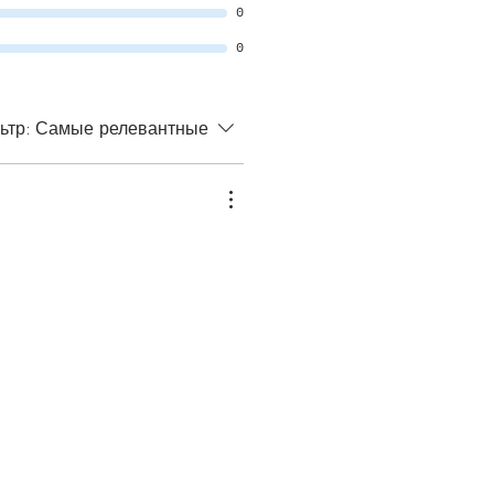
0
0
ьтр:
Самые релевантные