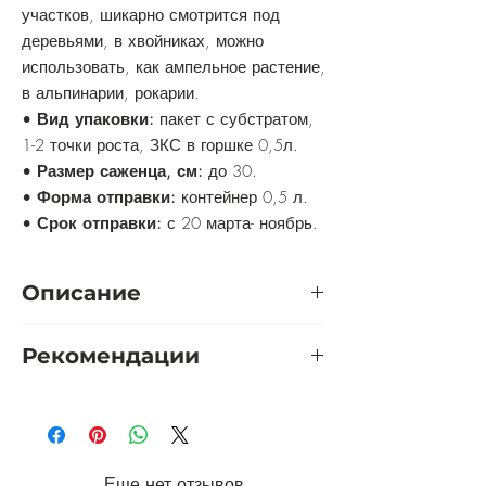
участков, шикарно смотрится под
деревьями, в хвойниках, можно
использовать, как ампельное растение,
в альпинарии, рокарии.
•
Вид упаковки:
пакет с субстратом,
1-2 точки роста, ЗКС в горшке 0,5л.
•
Размер саженца, см:
до 30.
•
Форма отправки:
контейнер 0,5 л.
•
Срок отправки:
с 20 марта- ноябрь.
Описание
Один из самых пёстрых
Рекомендации
представителей. Украшение клумбы.
Отличный почвопокровный ползучий
Обрезка:
весной ежегодно барвинку
полукустарник, хорошо растёт под
малому нужна сильная обрезка до 6 –
деревьями, покрывая землю сплошным
8 сантиметров от основания. В июле –
плотным ковром, может
августе желательно сделать прищипку
использоваться для укрепления
Еще нет отзывов