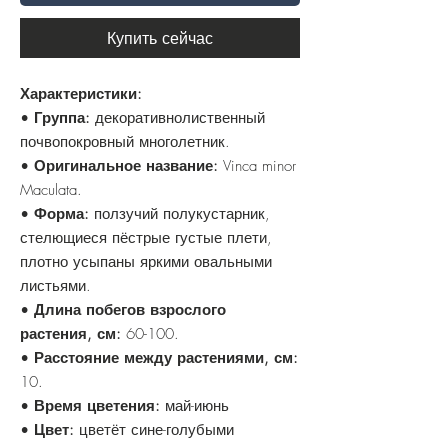
Купить сейчас
Характеристики:
•
Группа:
декоративнолиственный
почвопокровный многолетник.
•
Оригинальное название:
Vinca minor
Maculata.
•
Форма:
ползучий полукустарник,
стелющиеся пёстрые густые плети,
плотно усыпаны яркими овальными
листьями.
•
Длина побегов взрослого
растения, см:
60-100.
•
Расстояние между растениями, см:
10.
•
Время цветения:
май-июнь
•
Цвет:
цветёт сине-голубыми