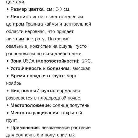
цветами.
•
Размер цветка, см:
2-3 см.
•
Листья:
листья с желто-зеленым
центром Граница каймы и центральной
области неровная, что придаёт
листьям пестроту. По форме
овальные, кожистые на ощупь, густо
расположены по всей длине плети.
•
Зона USDA (морозостойкости):
-29С.
•
Устойчивость к болезням:
высокая.
•
Время посадки в грунт:
март-
ноябрь.
•
Вид почвы/грунта:
нормально
развивается в плодородной почве.
•
Местоположение:
солнце,полутень.
•
Место выращивания:
открытый
грунт.
•
Применение:
незаменимое растение
для солнечных и полутенистых