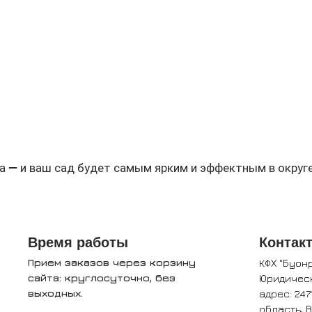
а — и ваш сад будет самым ярким и эффектным в округе
Время работы
Контак
Прием заказов через корзину
КФХ "Буон
сайта: круглосуточно, без
Юридичес
выходных.
адрес: 247
область, 