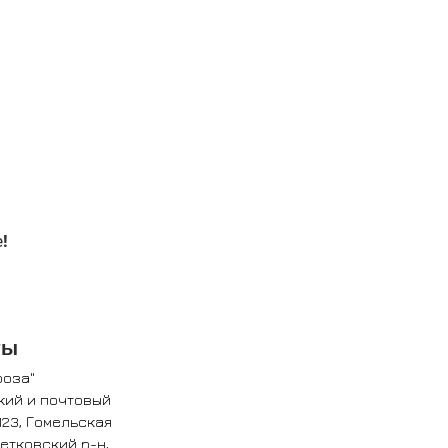
!
ты
роза"
кий и почтовый
123, Гомельская
Ветковский р-н,