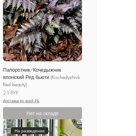
Папоротник/Кочедыжник
японский Ред бьюти (Kochedyzhnik
Red beauty)
Цена
23 BYR
Доставка по всей РБ
Нет на складе
На разведении