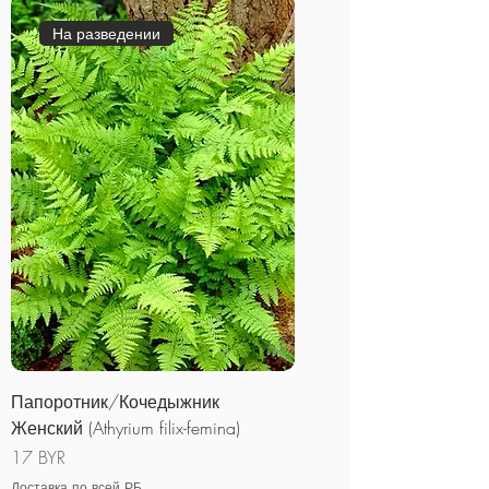
На разведении
Папоротник/Кочедыжник
Женский (Athyrium filix-femina)
Цена
17 BYR
Доставка по всей РБ