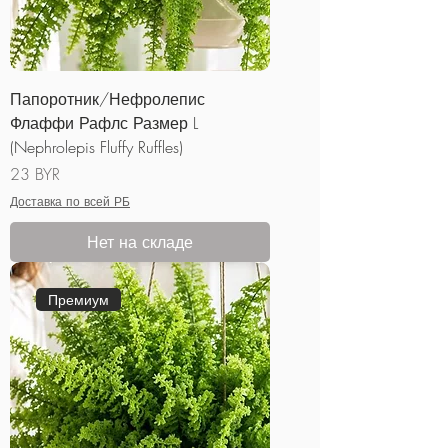
Папоротник/Нефролепис
Флаффи Рафлс Размер L
(Nephrolepis Fluffy Ruffles)
Цена
23 BYR
Доставка по всей РБ
Нет на складе
Премиум