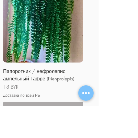
Папоротник / нефролепис
ампельный Гафре (Nehprolepis)
Цена
18 BYR
Доставка по всей РБ
Нет на складе