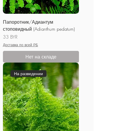
Папоротник/Адиантум
стоповидный (Adianthum pedatum)
Цена
33 BYR
Доставка по всей РБ
Нет на складе
На разведении