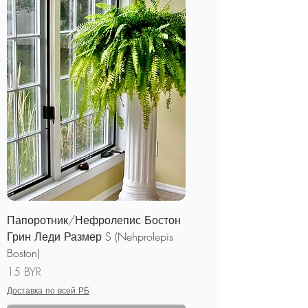
Папоротник/Нефролепис Бостон
Грин Леди Размер S (Nehprolepis
Boston)
Цена
15 BYR
Доставка по всей РБ