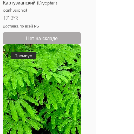
Картузианский (Dryopteris
carthusiana)
Цена
17 BYR
Доставка по всей РБ
Нет на складе
Премиум