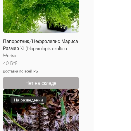
Папоротник/Нефролепис Мариса
Размер XL (Nephrolepis exaltata
Marisa)
Цена
40 BYR
Доставка по всей РБ
Нет на складе
На разведении