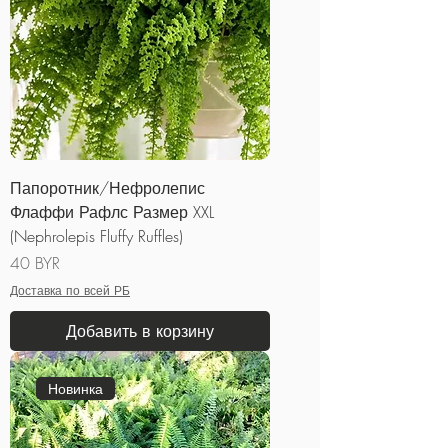
Папоротник/Нефролепис
Флаффи Рафлс Размер XXL
(Nephrolepis Fluffy Ruffles)
Цена
40 BYR
Доставка по всей РБ
Добавить в корзину
Новинка