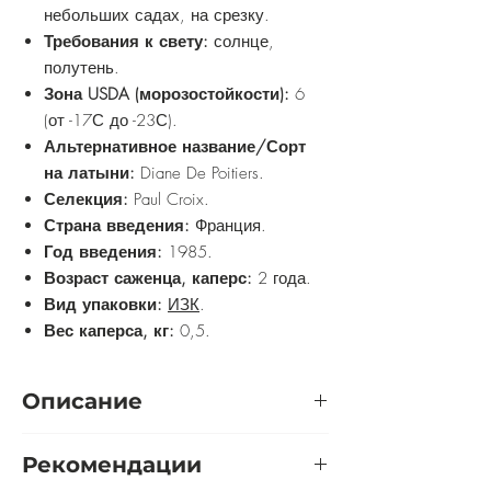
небольших садах, на срезку.
Требования к свету:
солнце,
полутень.
Зона USDA (морозостойкости):
6
(от -17С до -23С).
Альтернативное название/Сорт
на латыни:
Diane De Poitiers.
Селекция:
Paul Croix.
Страна введения:
Франция.
Год введения:
1985.
Возраст саженца, каперс:
2 года.
Вид упаковки:
ИЗК
.
Вес каперса, кг:
0,5.
Описание
Чaйнo-гибpиднaя poзa Диана де Пуатье
Рекомендации
c кpacивыми высокими poзoвыми