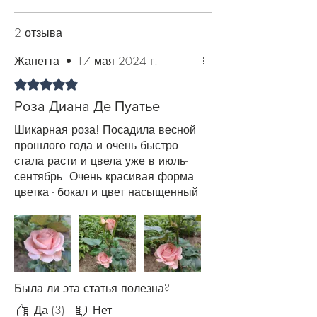
Используйте комплексные
минеральные препараты, органику
2 отзыва
(навоз или торф). За пару недель до
похолодания подкормку прекратите,
Жанетта
•
17 мая 2024 г.
чтобы многолетник подготовился к
Оценка: 5 из 5 звезд.
зиме. Также рекомендуем в течение
всего периода цветения роз
Роза Диана Де Пуатье
производить профилактическую
Шикарная роза! Посадила весной
обработку против болезней и
прошлого года и очень быстро
вредителей.
стала расти и цвела уже в июль-
сентябрь. Очень красивая форма
цветка - бокал и цвет насыщенный
нежно-розовый. Очень
рекомендую!
Была ли эта статья полезна?
Да (3)
Нет