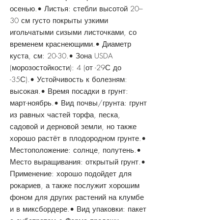
осенью.• Листья: стебли высотой 20–
30 см густо покрыты узкими
игольчатыми сизыми листочками, со
временем краснеющими.• Диаметр
куста, см: 20-30.• Зона USDA
(морозостойкости): 4 (от -29С до
-35С).• Устойчивость к болезням:
высокая.• Время посадки в грунт:
март-ноябрь.• Вид почвы/грунта: грунт
из равных частей торфа, песка,
садовой и дерновой земли, но также
хорошо растёт в плодородном грунте.•
Местоположение: солнце, полутень.•
Место выращивания: открытый грунт.•
Применение: хорошо подойдет для
рокариев, а также послужит хорошим
фоном для других растений на клумбе
и в миксбордере.• Вид упаковки: пакет