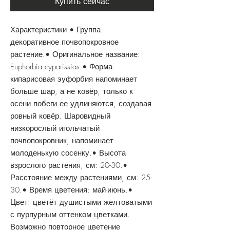
Купить сейчас
Характеристики:• Группа:
декоративное почвопокровное
растение.• Оригинальное название:
Euphorbia cyparissias.• Форма:
кипарисовая эуфорбия напоминает
больше шар, а не ковёр, только к
осени побеги ее удлиняются, создавая
ровный ковёр. Шаровидный
низкорослый игольчатый
почвопокровник, напоминает
молоденькую сосенку.• Высота
взрослого растения, см: 20-30.•
Расстояние между растениями, см: 25-
30.• Время цветения: май-июнь.•
Цвет: цветёт душистыми желтоватыми
с пурпурным оттенком цветками.
Возможно повторное цветение