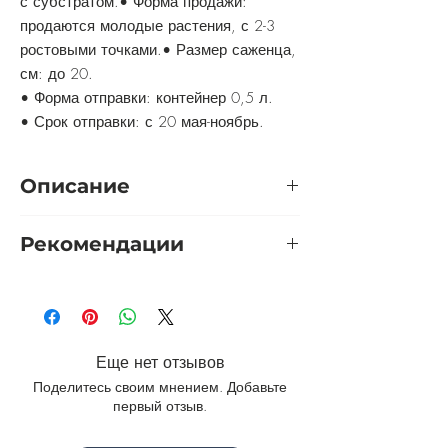
с субстратом.• Форма продажи:
продаются молодые растения, с 2-3
ростовыми точками.• Размер саженца,
см: до 20.
• Форма отправки: контейнер 0,5 л.
• Срок отправки: с 20 мая-ноябрь.
Описание
Этот сорт особо декоративен своей
Рекомендации
шаровидной формой,
сгруппированными игольчатыми
Укрытие:
не требуется.
кустиками с обильным желтым
Обрезка:
осенью обрезают и убирают
цветением. Есть такие растения,
все растительные остатки.
который играют роль своеобразного
«миротворца» в цветнике, как бы
Еще нет отзывов
уравновешивают его и вносит гармонию
Поделитесь своим мнением. Добавьте
среди соперничающих между собой
первый отзыв.
солитеров. Именно Эуфорбии могут
поставить последнюю точку в