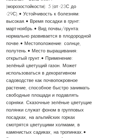
(морозостойкости): 5 (от -23С до
-29С).• Устойчивость к болезням:
высокая.• Время посадки в грунт:
март-ноябрь.• Вид почвы/грунта:
нормально развивается в плодородной
почве.• Местоположение: солнце,
полутень.• Место выращивания:
открытый грунт.• Применение:
зелёный цветущий газон. Может
использоваться в декоративном
садоводстве как почвопокровное
растение, способное быстро занимать
свободные площади и подавлять
сорняки. Сказочные зелёные цветущие
полянки служат фоном в групповых
посадках, на альпийских горках
смотрятся цветущими холмами, в
каменистых садиках, на тропинках.•