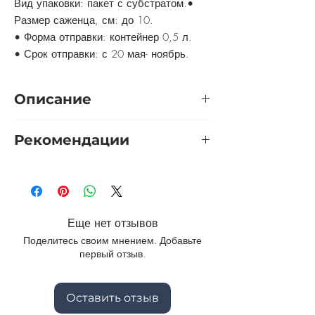
Вид упаковки: пакет с субстратом.•
Размер саженца, см: до 10.
• Форма отправки: контейнер 0,5 л.
• Срок отправки: с 20 мая- ноябрь.
Описание
Вероника нитевидная — многолетнее
Рекомендации
почвопокровное растение, образующее
плотные ковры высотой 10—15 см.
Укрытие:
не требуется.
Цветет в мае белыми цветками.
Полив:
для получения пышного
Декоративность полянок вероники
плотного ковра желателен полив.
держится до и после цветения,
выглядит зелёным ажурным ковром.
Еще нет отзывов
Благодаря этому, дернину можно
Поделитесь своим мнением. Добавьте
поднять, скатать в рулон и перенести в
первый отзыв.
другое место. Такая особенность
позволяет также использовать это
растение для укрепления грунта под
Оставить отзыв
плодовыми деревьями. Может