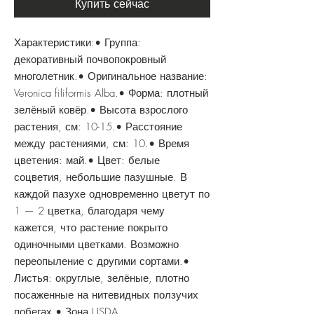
Купить сейчас
Характеристики:• Группа:
декоративный почвопокровный
многолетник.• Оригинальное название:
Veronica filiformis Alba.• Форма: плотный
зелёный ковёр.• Высота взрослого
растения, см: 10-15.• Расстояние
между растениями, см: 10.• Время
цветения: май.• Цвет: белые
соцветия, небольшие пазушные. В
каждой пазухе одновременно цветут по
1 — 2 цветка, благодаря чему
кажется, что растение покрыто
одиночными цветка­ми. Возможно
переопыление с другими сортами.•
Листья: округлые, зелёные, плотно
посаженные на нитевидных ползучих
побегах.• Зона USDA