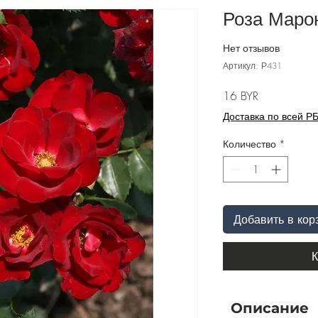
Роза Марон
Нет отзывов
Артикул: Р431
Цена
16 BYR
Доставка по всей Р
Количество
*
Добавить в кор
К
Описание