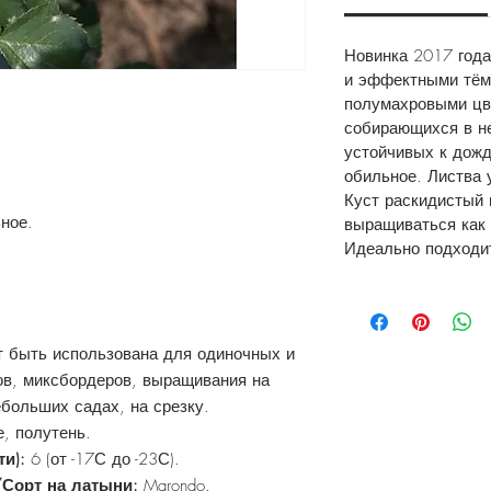
Новинка 2017 года
и эффектными тём
полумахровыми цв
собирающихся в н
устойчивых к дожд
обильное. Листва 
Куст раскидистый 
ное.
выращиваться как 
Идеально подходи
т быть использована для одиночных и
ов, миксбордеров, выращивания на
ебольших садах, на срезку.
, полутень.
ти):
6 (от -17С до -23С).
/Сорт на латыни:
Marondo.