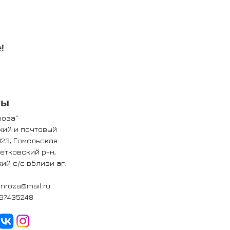
!
ты
роза"
кий и почтовый
123, Гомельская
Ветковский р-н,
ий с/с вблизи аг.
nroza@mail.ru
97435248​