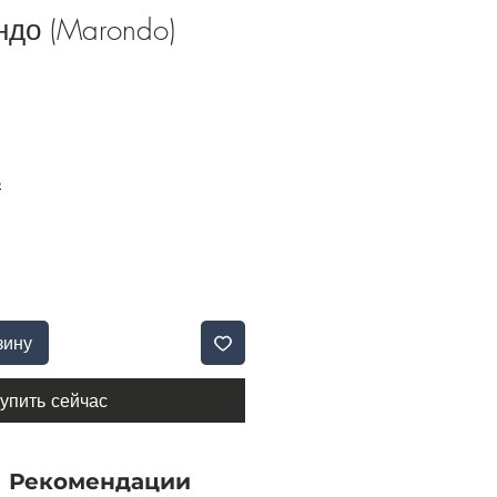
до (Marondo)
Б
зину
упить сейчас
Рекомендации