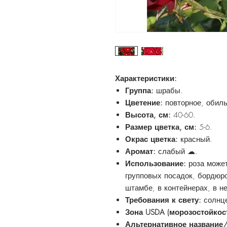
Характеристики:
Группа:
шрабы.
Цветение:
повторное, обиль
Высота, см:
40-60.
Размер цветка, см:
5-6.
Окрас цветка:
красный.
Аромат:
слабый ☁.
Использование:
роза може
групповых посадок, бордюр
штамбе, в контейнерах, в н
Требования к свету:
солнце
Зона USDA (морозостойкос
Альтернативное название