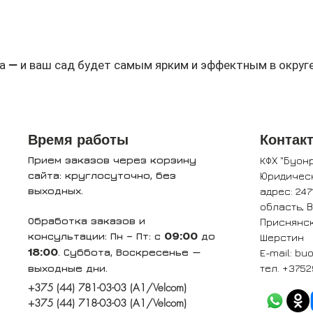
а — и ваш сад будет самым ярким и эффектным в округе
Время работы
Контак
Прием заказов через корзину
КФХ "Буон
сайта: круглосуточно, без
Юридичес
выходных.
адрес: 247
область, 
Обработка заказов и
Приснянск
консультации: Пн – Пт: с
до
Шерстин
09:00
. Суббота, Воскресенье —
E-mail:
buo
18:00
выходные дни.
тел. +3752
+375 (44) 781-03-03 (A1/Velcom)
+375 (44) 718-03-03 (A1/Velcom)