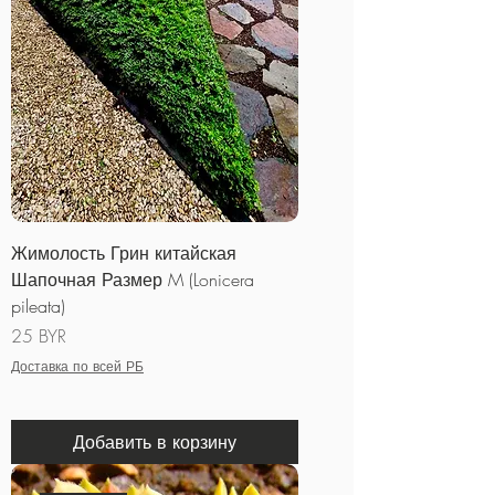
Жимолость Грин китайская
Шапочная Размер M (Lonicera
pileata)
Цена
25 BYR
Доставка по всей РБ
Добавить в корзину