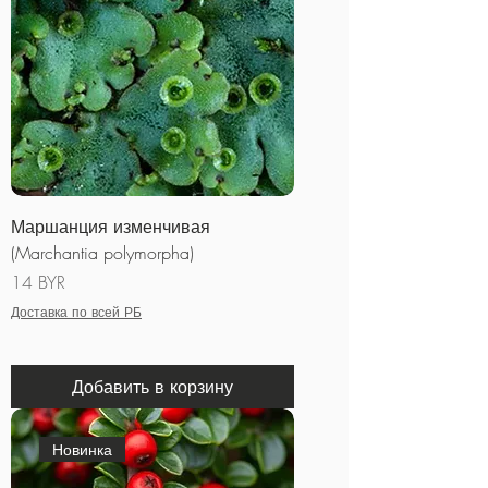
Маршанция изменчивая
(Marchantia polymorpha)
Цена
14 BYR
Доставка по всей РБ
Добавить в корзину
Новинка