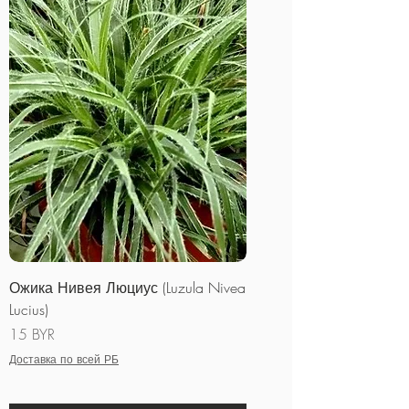
Ожика Нивея Люциус (Luzula Nivea
Lucius)
Цена
15 BYR
Доставка по всей РБ