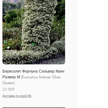
Бересклет Форчуна Сильвер Квин
Размер М (Euonymus fortunei Silver
Queen)
Цена
20 BYR
Доставка по всей РБ