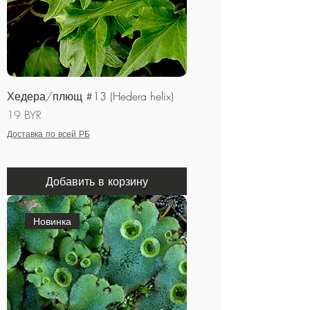
Хедера/плющ #13 (Hedera helix)
Цена
19 BYR
Доставка по всей РБ
Добавить в корзину
Новинка