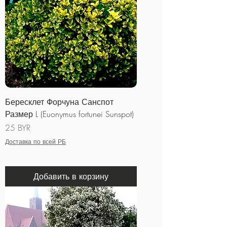
Бересклет Форчуна Санспот
Размер L (Euonymus fortunei Sunspot)
Цена
25 BYR
Доставка по всей РБ
Добавить в корзину