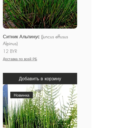
Ситник Альпинус (Juncus effusus
Alpinus)
Цена
12 BYR
Доставка по всей РБ
Добавить в корзину
Новинка