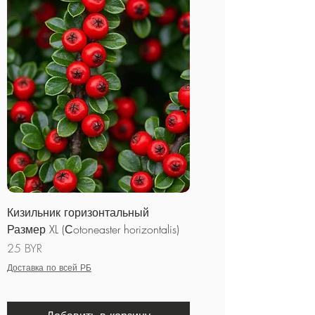
Кизильник горизонтальный
Размер XL (Сotoneaster horizontalis)
Цена
25 BYR
Доставка по всей РБ