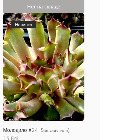
Нет на складе
Новинка
Молодило #24 (Sempervivum)
Цена
15 BYR