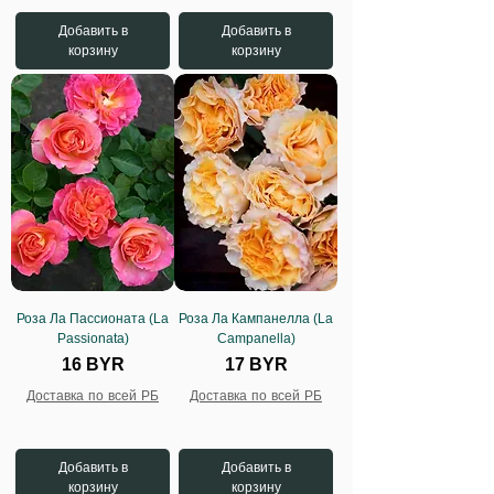
Добавить в
Добавить в
корзину
корзину
Роза Ла Пассионата (La
Роза Ла Кампанелла (La
Passionata)
Campanella)
Цена
Цена
16 BYR
17 BYR
Доставка по всей РБ
Доставка по всей РБ
Добавить в
Добавить в
корзину
корзину