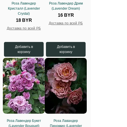
Роза Лавендер
Роза Лавендер Дрим
Кристалл (Lavender
(Lavender Dream)
Crystal)
Цена
16 BYR
Цена
18 BYR
Доставка по всей РБ
Доставка по всей РБ
Добавить в
Добавить в
корзину
корзину
Роза Лавендер Букет
Роза Лавандер
(Lavender Bouquet)
Пиноккио (Lavender