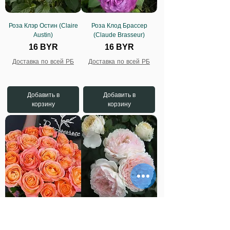
Роза Клэр Остин (Claire
Роза Клод Брассер
Austin)
(Claude Brasseur)
Цена
Цена
16 BYR
16 BYR
Доставка по всей РБ
Доставка по всей РБ
Добавить в
Добавить в
корзину
корзину
Роза Кларенс (Clarence)
Роза Кларас Чойс