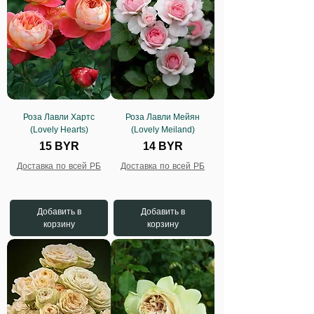
Роза Лавли Хартс
Роза Лавли Мейян
(Lovely Hearts)
(Lovely Meiland)
Цена
Цена
15 BYR
14 BYR
Доставка по всей РБ
Доставка по всей РБ
Добавить в
Добавить в
корзину
корзину