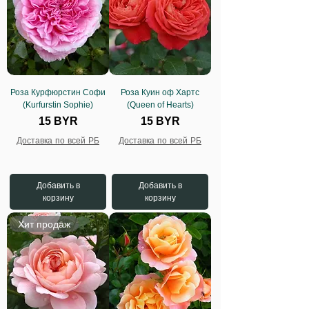
Роза Курфюрстин Софи
Роза Куин оф Хартс
(Kurfurstin Sophie)
(Queen of Hearts)
Цена
Цена
15 BYR
15 BYR
Доставка по всей РБ
Доставка по всей РБ
Добавить в
Добавить в
корзину
корзину
Хит продаж