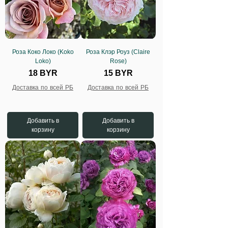
Роза Коко Локо (Koko
Роза Клэр Роуз (Claire
Loko)
Rose)
Цена
Цена
18 BYR
15 BYR
Доставка по всей РБ
Доставка по всей РБ
Добавить в
Добавить в
корзину
корзину