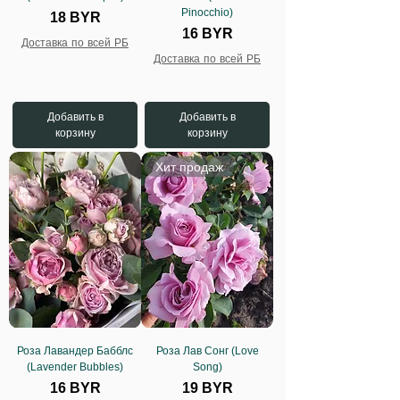
Pinocchio)
Цена
18 BYR
Цена
16 BYR
Доставка по всей РБ
Доставка по всей РБ
Добавить в
Добавить в
корзину
корзину
Хит продаж
Роза Лавандер Бабблс
Роза Лав Сонг (Love
(Lavender Bubbles)
Song)
Цена
Цена
16 BYR
19 BYR