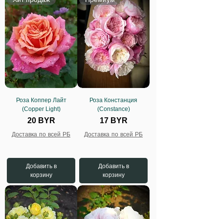
Роза Коппер Лайт
Роза Констанция
(Copper Light)
(Constance)
Цена
Цена
20 BYR
17 BYR
Доставка по всей РБ
Доставка по всей РБ
Добавить в
Добавить в
корзину
корзину