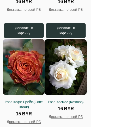
Цена
Цена
16 BYR
16 BYR
Доставка по всей РБ
Доставка по всей РБ
Добавить в
Добавить в
корзину
корзину
Роза Кофе Брейк (Coffe
Роза Космос (Kosmos)
Break)
Цена
16 BYR
Цена
15 BYR
Доставка по всей РБ
Доставка по всей РБ