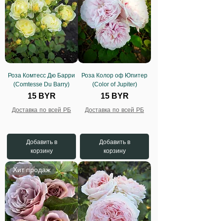
Роза Комтесс Дю Барри
Роза Колор оф Юпитер
(Comtesse Du Barry)
(Color of Jupiter)
Цена
Цена
15 BYR
15 BYR
Доставка по всей РБ
Доставка по всей РБ
Добавить в
Добавить в
корзину
корзину
Хит продаж