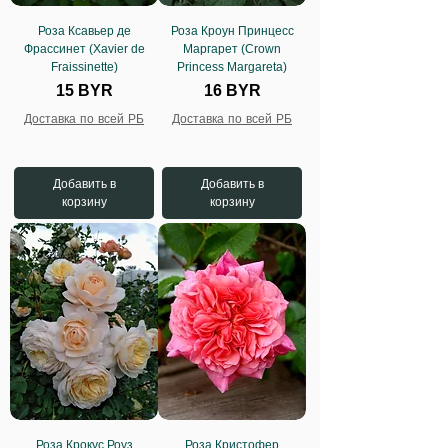
Роза Ксавьер де
Роза Кроун Принцесс
Фрассинет (Xavier de
Маргарет (Crown
Fraissinette)
Princess Margareta)
Цена
Цена
15 BYR
16 BYR
Доставка по всей РБ
Доставка по всей РБ
Добавить в
Добавить в
корзину
корзину
Роза Крокус Роуз
Роза Кристофер