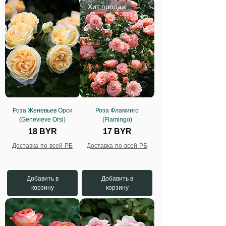
Хит продаж
Роза Женевьев Орси
Роза Фламинго
(Genevieve Orsi)
(Flamingo)
Цена
Цена
18 BYR
17 BYR
Доставка по всей РБ
Доставка по всей РБ
Добавить в
Добавить в
корзину
корзину