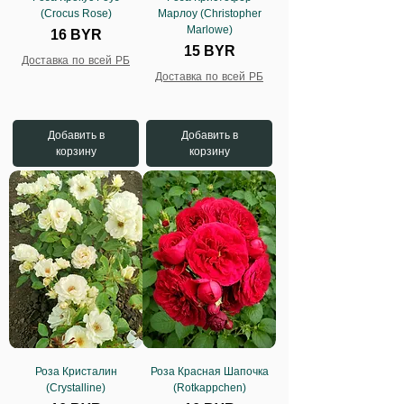
(Crocus Rose)
Марлоу (Christopher
Marlowe)
Цена
16 BYR
Цена
15 BYR
Доставка по всей РБ
Доставка по всей РБ
Добавить в
Добавить в
корзину
корзину
Роза Кристалин
Роза Красная Шапочка
(Crystalline)
(Rotkappchen)