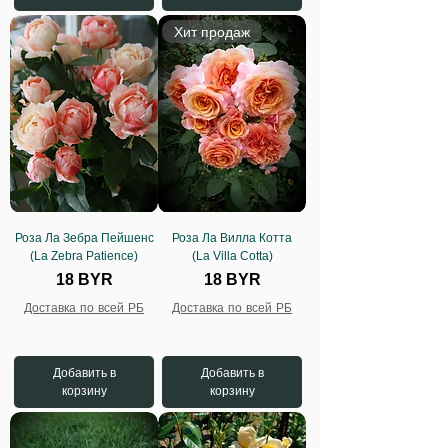
Хит продаж
Роза Ла Зебра Пейшенс
Роза Ла Вилла Котта
(La Zebra Patience)
(La Villa Cotta)
Цена
Цена
18 BYR
18 BYR
Доставка по всей РБ
Доставка по всей РБ
Добавить в
Добавить в
корзину
корзину