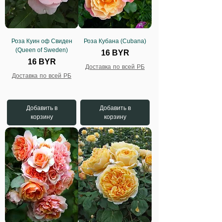
Роза Куин оф Свиден
Роза Кубана (Cubana)
(Queen of Sweden)
Цена
16 BYR
Цена
16 BYR
Доставка по всей РБ
Доставка по всей РБ
Добавить в
Добавить в
корзину
корзину