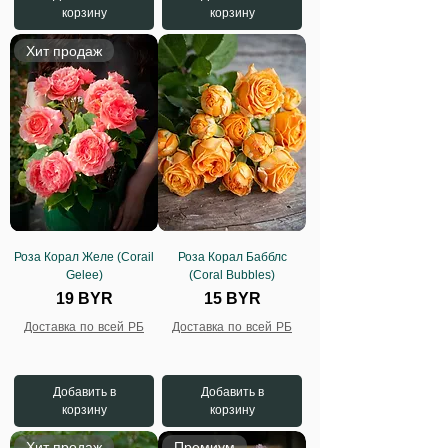
корзину
корзину
Хит продаж
Роза Корал Желе (Corail
Роза Корал Бабблс
Gelee)
(Coral Bubbles)
Цена
Цена
19 BYR
15 BYR
Доставка по всей РБ
Доставка по всей РБ
Добавить в
Добавить в
корзину
корзину
Хит продаж
Премиум