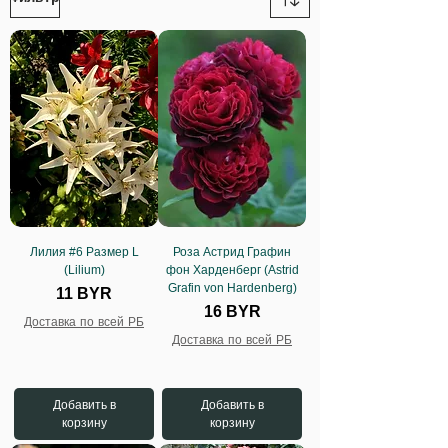
Лилия #6 Размер L
Роза Астрид Графин
(Lilium)
фон Харденберг (Astrid
Grafin von Hardenberg)
Цена
11 BYR
Цена
16 BYR
Доставка по всей РБ
Доставка по всей РБ
Добавить в
Добавить в
корзину
корзину