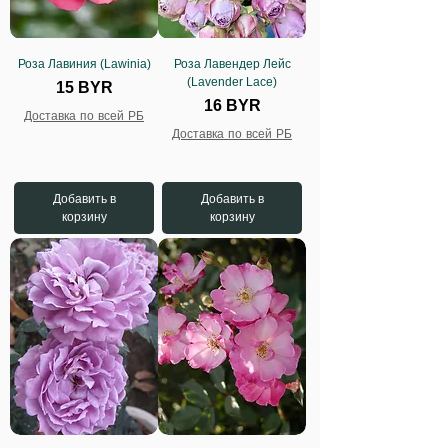
Роза Лавиния (Lawinia)
Роза Лавендер Лейс
(Lavender Lace)
Цена
15 BYR
Цена
16 BYR
Доставка по всей РБ
Доставка по всей РБ
Добавить в
Добавить в
корзину
корзину