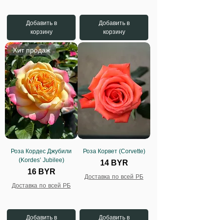
Добавить в
Добавить в
корзину
корзину
Хит продаж
Роза Кордес Джубили
Роза Корвет (Corvette)
(Kordes’ Jubilee)
Цена
14 BYR
Цена
16 BYR
Доставка по всей РБ
Доставка по всей РБ
Добавить в
Добавить в