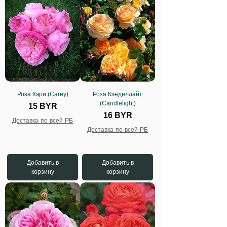
Роза Кэри (Carey)
Роза Кэнделлайт
(Candlelight)
Цена
15 BYR
Цена
16 BYR
Доставка по всей РБ
Доставка по всей РБ
Добавить в
Добавить в
корзину
корзину